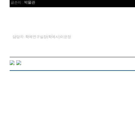
글쓴이 :
박물관
담당자: 학예연구실장(학예사)이은정